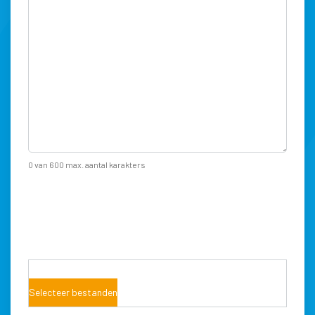
0 van 600 max. aantal karakters
Foto situatie
Voeg indien mogelijk foto's van de storing of
foutmeldingen toe om een snelle afhandeling te
bevorderen.
Sleep bestanden hierheen of
Selecteer bestanden