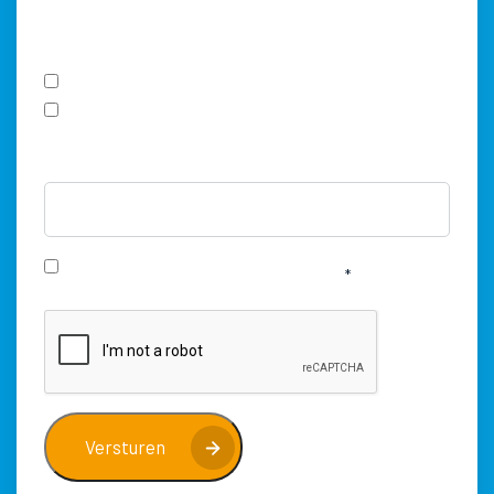
Max. bestandsgrootte: 3 MB, Max. aantal bestanden: 5.
Is een PO-nummer vereist voor facturatie?
Ja
Nee
Naar welk e-mailadres mogen wij de factuur sturen?
Instemming
Ik ga akkoord met de
privacy verklaring
.
CAPTCHA