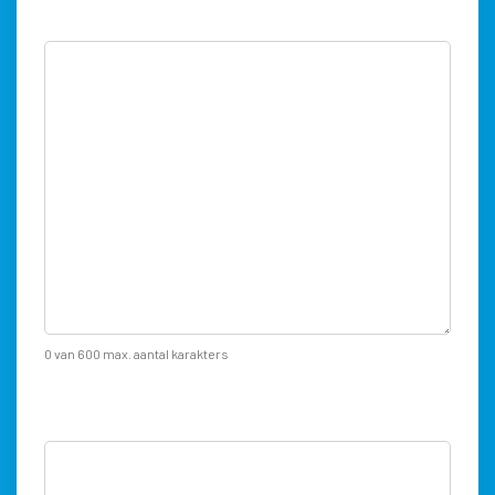
Beschrijf uw situatie
0 van 600 max. aantal karakters
Wat heeft u eventueel zelf geprobeerd om de storing op te
lossen?