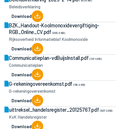
(83.8 KB)
Beleidsverklaring
Download
BZK_Handout-Koolmonoxidevergiftiging-
RGB_Online_CV.pdf
(365.0 KB)
Rijksoverheid Informatieblaf Koolmonoxide
Download
Communicatieplan-vdBuijsInstall.pdf
(147.4 KB)
Communicatieplan
Download
G-rekeningovereenkomst.pdf
(118.4 KB)
G-rekeningovereenkomst
Download
uittreksel_handelsregister_20125767.pdf
(507.2 KB)
KvK Handelsregister
Download