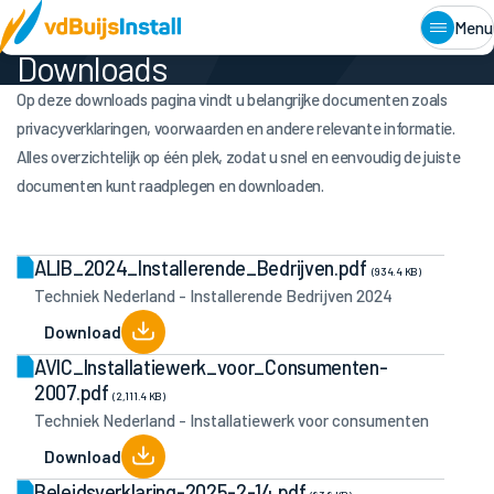
Home
•
Downloads
Menu
Downloads
Op deze downloads pagina vindt u belangrijke documenten zoals
privacyverklaringen, voorwaarden en andere relevante informatie.
Alles overzichtelijk op één plek, zodat u snel en eenvoudig de juiste
documenten kunt raadplegen en downloaden.
ALIB_2024_Installerende_Bedrijven.pdf
(934.4 KB)
Techniek Nederland - Installerende Bedrijven 2024
Download
AVIC_Installatiewerk_voor_Consumenten-
2007.pdf
(2,111.4 KB)
Techniek Nederland - Installatiewerk voor consumenten
Download
Beleidsverklaring-2025-2-14.pdf