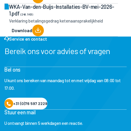
WKA-Van-den-Buijs-Installaties-BV-mei-2026-
1.pdf
(248.1 KB)
Verklaring betalingsgedrag ketenaansprakelijkheid
Download
Service en contact
Bereik ons voor advies of vragen
Bel ons
U kunt ons bereiken van maandag tot en met vrijdag van 08:00 tot
17:00.
+31 (0)76 597 2229
Stuur een mail
U ontvangt binnen 5 werkdagen een reactie.