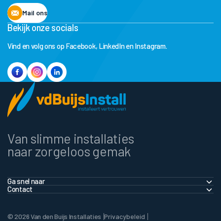
Mail ons
Bekijk onze socials
Vind en volg ons op Facebook, LinkedIn en Instagram.
Van slimme installaties
naar zorgeloos gemak
Ga snel naar
Contact
Thuis
info@vandenbuijs.nl
Zakelijk
© 2026 Van den Buijs Installaties
Privacybeleid
+31 (0)76 597 2229