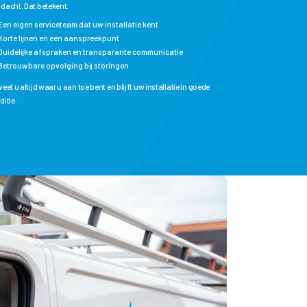
dacht. Dat betekent:
Een eigen serviceteam dat uw installatie kent
Korte lijnen en één aanspreekpunt
Duidelijke afspraken en transparante communicatie
Betrouwbare opvolging bij storingen
eet u altijd waar u aan toe bent en blijft uw installatie in goede
ditie.