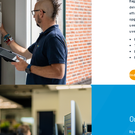
Reg
de 
eff
opg
u e
u v
Ond
O
Bij