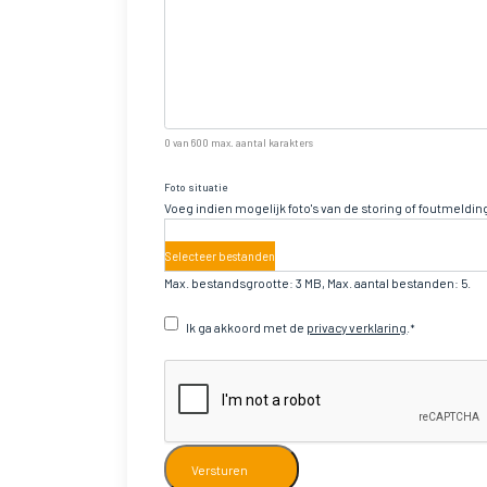
0 van 600 max. aantal karakters
Foto situatie
Voeg indien mogelijk foto's van de storing of foutmeldi
Selecteer bestanden
Max. bestandsgrootte: 3 MB, Max. aantal bestanden: 5.
Instemming
Ik ga akkoord met de
privacy verklaring
.
CAPTCHA