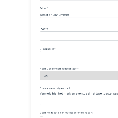
Adres
Straat + huisnummer
Plaats
E-mailadres
Heeft u een onderhoudscontact?
Om welk toestel gaat het?
Vermeld hier het merk en eventueel het type toestel waa
Geeft het toestel een foutcode of melding aan?