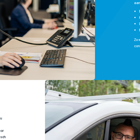
aan
Zo w
con
 u
oor
isch