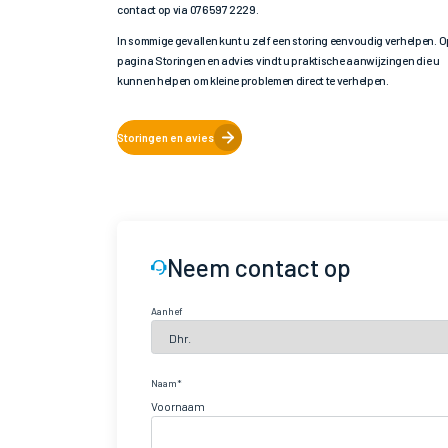
contact op via 076 597 2229.
In sommige gevallen kunt u zelf een storing eenvoudig verhelpen. O
pagina Storingen en advies vindt u praktische aanwijzingen die u
kunnen helpen om kleine problemen direct te verhelpen.
Storingen en avies
Neem contact op
Aanhef
Naam
Voornaam