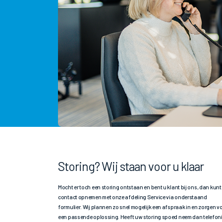
Storing? Wij staan voor u klaar
Mocht er toch een storing ontstaan en bent u klant bij ons, dan kunt
contact opnemen met onze afdeling Service via onderstaand
formulier. Wij plannen zo snel mogelijk een afspraak in en zorgen v
een passende oplossing. Heeft uw storing spoed neem dan telefon