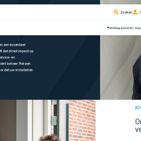
Zoeken
I
d
Vandaag gesloten, maa
en een essentieel
t dat direct impact op
ervice- en
ciënt beheer. Met een
r dat uw installaties
P
O
ve