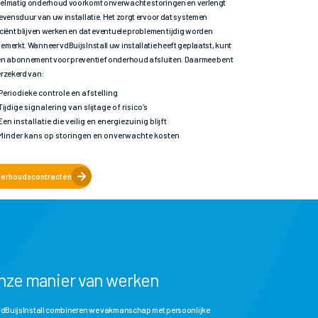
elmatig onderhoud voorkomt onverwachte storingen en verlengt
levensduur van uw installatie. Het zorgt ervoor dat systemen
iciënt blijven werken en dat eventuele problemen tijdig worden
emerkt. Wanneer vdBuijsInstall uw installatie heeft geplaatst, kunt
en abonnement voor preventief onderhoud afsluiten. Daarmee bent
erzekerd van:
Periodieke controle en afstelling
Tijdige signalering van slijtage of risico’s
Een installatie die veilig en energiezuinig blijft
Minder kans op storingen en onverwachte kosten
erhoudscontracten
nze manier van werken
 vdBuijsInstall combineren we vakmanschap met persoonlijke