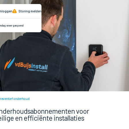
nloggen
Storing melden
ndag weer geopend
reventief onderhoud
nderhoudsabonnementen voor
ilige en efficiënte installaties