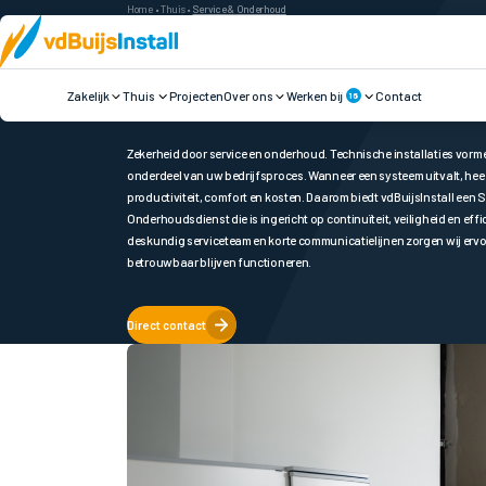
Home
•
Thuis
•
Service
&
Onderhoud
Thuis
Service
&
Onderhou
Zakelijk
Thuis
Projecten
Over ons
Werken bij
Contact
16
16
Zekerheid door service en onderhoud. Technische installaties vorm
onderdeel van uw bedrijfsproces. Wanneer een systeem uitvalt, heef
productiviteit, comfort en kosten. Daarom biedt vdBuijsInstall een S
Onderhoudsdienst die is ingericht op continuïteit, veiligheid en effi
deskundig serviceteam en korte communicatielijnen zorgen wij ervoo
betrouwbaar blijven functioneren.
Direct contact