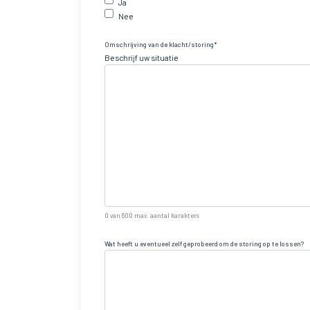
Ja
Nee
Omschrijving van de klacht/storing
Beschrijf uw situatie
0 van 600 max. aantal karakters
Wat heeft u eventueel zelf geprobeerd om de storing op te lossen?