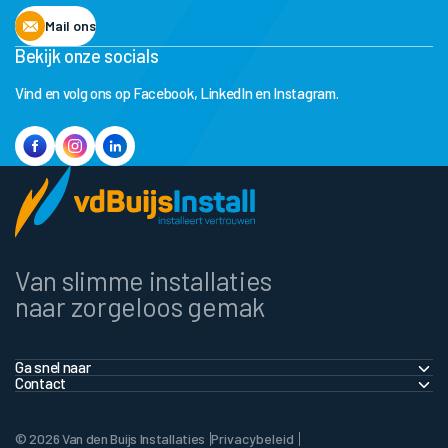
Mail ons
Bekijk onze socials
Vind en volg ons op Facebook, LinkedIn en Instagram.
Van slimme installaties
naar zorgeloos gemak
Ga snel naar
Contact
Thuis
info@vandenbuijs.nl
Zakelijk
© 2026 Van den Buijs Installaties
Privacybeleid
+31 (0)76 597 2229