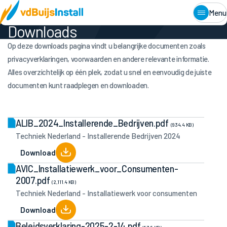
Home
•
Downloads
Menu
Downloads
Op deze downloads pagina vindt u belangrijke documenten zoals
privacyverklaringen, voorwaarden en andere relevante informatie.
Alles overzichtelijk op één plek, zodat u snel en eenvoudig de juiste
documenten kunt raadplegen en downloaden.
ALIB_2024_Installerende_Bedrijven.pdf
(934.4 KB)
Techniek Nederland - Installerende Bedrijven 2024
Download
AVIC_Installatiewerk_voor_Consumenten-
2007.pdf
(2,111.4 KB)
Techniek Nederland - Installatiewerk voor consumenten
Download
Beleidsverklaring-2025-2-14.pdf