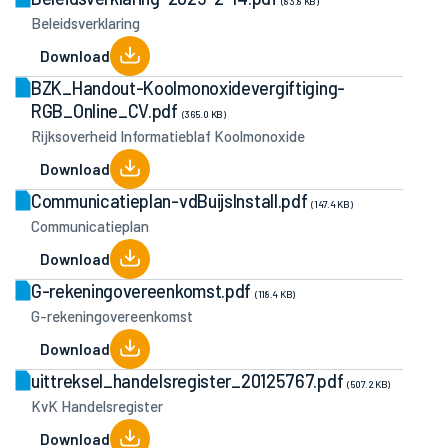
(83.8 KB)
Beleidsverklaring
Download
BZK_Handout-Koolmonoxidevergiftiging-
RGB_Online_CV.pdf
(365.0 KB)
Rijksoverheid Informatieblaf Koolmonoxide
Download
Communicatieplan-vdBuijsInstall.pdf
(147.4 KB)
Communicatieplan
Download
G-rekeningovereenkomst.pdf
(118.4 KB)
G-rekeningovereenkomst
Download
uittreksel_handelsregister_20125767.pdf
(507.2 KB)
KvK Handelsregister
Download