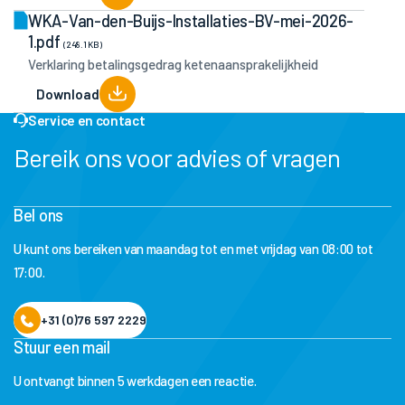
WKA-Van-den-Buijs-Installaties-BV-mei-2026-
1.pdf
(248.1 KB)
Verklaring betalingsgedrag ketenaansprakelijkheid
Download
Service en contact
Bereik ons voor advies of vragen
Bel ons
U kunt ons bereiken van maandag tot en met vrijdag van 08:00 tot
17:00.
+31 (0)76 597 2229
Stuur een mail
U ontvangt binnen 5 werkdagen een reactie.