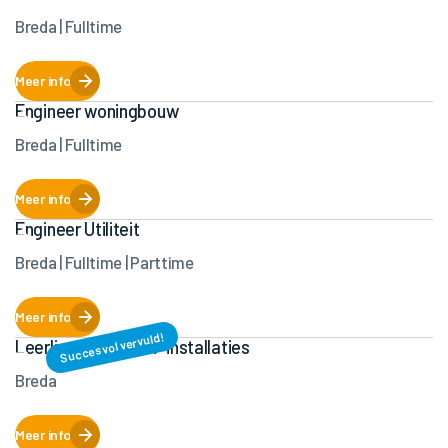
Breda | Fulltime
Meer info
Engineer woningbouw
Breda | Fulltime
Meer info
Engineer Utiliteit
Breda | Fulltime | Parttime
Meer info
Succesvol vervuld!
Leerling Monteur W-installaties
Breda
Meer info