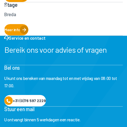
Stage
Breda
Meer info
Service en contact
Bereik ons voor advies of vragen
Bel ons
U kunt ons bereiken van maandag tot en met vrijdag van 08:00 tot
17:00.
+31 (0)76 597 2229
Stuur een mail
U ontvangt binnen 5 werkdagen een reactie.