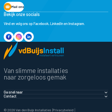
Mail ons
Bekijk onze socials
Vind en volg ons op Facebook, LinkedIn en Instagram.
Van slimme installaties
naar zorgeloos gemak
Ga snel naar
Contact
Thuis
info@vandenbuijs.nl
Zakelijk
© 2026 Van den Buijs Installaties
Privacybeleid
+31 (0)76 597 2229