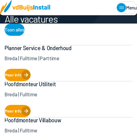
Home
•
Werken bij
•
Vacatures
Menu
Alle vacatures
Toon alles
Planner Service & Onderhoud
Breda | Fulltime | Parttime
Meer info
Hoofdmonteur Utiliteit
Breda | Fulltime
Meer info
Hoofdmonteur Villabouw
Breda | Fulltime